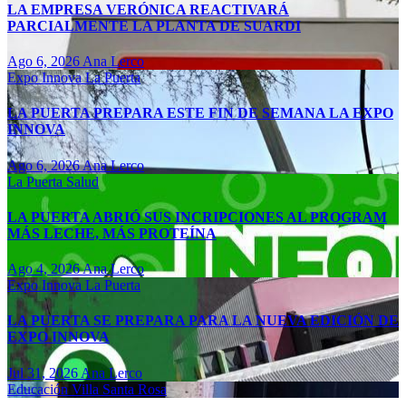
LA EMPRESA VERÓNICA REACTIVARÁ
PARCIALMENTE LA PLANTA DE SUARDI
Ago 6, 2026
Ana Lerco
Expo Innova
La Puerta
LA PUERTA PREPARA ESTE FIN DE SEMANA LA EXPO
INNOVA
Ago 6, 2026
Ana Lerco
La Puerta
Salud
LA PUERTA ABRIÓ SUS INCRIPCIONES AL PROGRAM
MÁS LECHE, MÁS PROTEÍNA
Ago 4, 2026
Ana Lerco
Expo Innova
La Puerta
LA PUERTA SE PREPARA PARA LA NUEVA EDICIÓN DE
EXPO INNOVA
Jul 31, 2026
Ana Lerco
Educación
Villa Santa Rosa