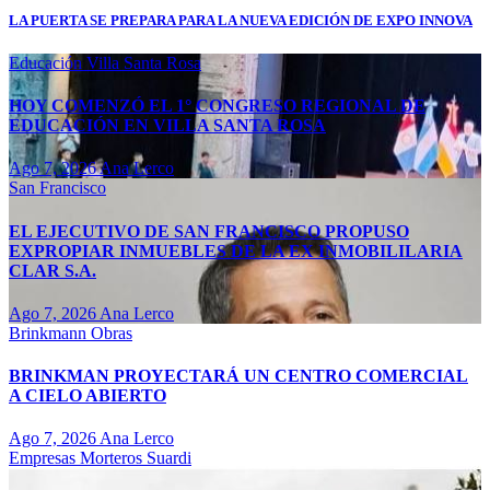
LA PUERTA SE PREPARA PARA LA NUEVA EDICIÓN DE EXPO INNOVA
Educación
Villa Santa Rosa
HOY COMENZÓ EL 1° CONGRESO REGIONAL DE
EDUCACIÓN EN VILLA SANTA ROSA
Ago 7, 2026
Ana Lerco
San Francisco
EL EJECUTIVO DE SAN FRANCISCO PROPUSO
EXPROPIAR INMUEBLES DE LA EX INMOBILILARIA
CLAR S.A.
Ago 7, 2026
Ana Lerco
Brinkmann
Obras
BRINKMAN PROYECTARÁ UN CENTRO COMERCIAL
A CIELO ABIERTO
Ago 7, 2026
Ana Lerco
Empresas
Morteros
Suardi